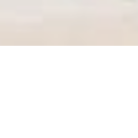
Esenkent'te İndirimli Taşınma Fırsatını
Kaçırmayın!
Bu Aya Özel Kampanyalar Hakkında Bilgi
Alın!
Esenkent'te Düzenli Çalışan
Disiplinli Profesyonel Ekip!
Profesyonel Ekip & Ekipmanlarla Sorunsuz
Taşıma