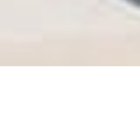
Dalaman Şehirler Arası Nakliye Nakliyat
Nakliyeciler
Dalaman'dan İstanbul'a Komple ve Parça
Ev ve Yazlık Eşyası Taşıma Nakliye Nakliyat
Ambarı!
Dalaman Şehirler Arası Evden eve Nakliye
Taşıma